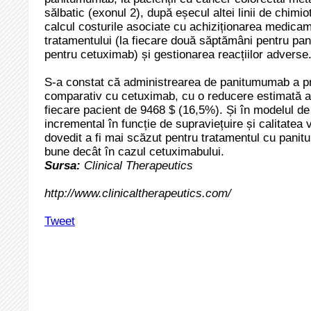
sălbatic (exonul 2), după eșecul altei linii de chimio
calcul costurile asociate cu achiziționarea medicam
tratamentului (la fiecare două săptămâni pentru pa
pentru cetuximab) și gestionarea reacțiilor adverse
S-a constat că administrearea de panitumumab a p
comparativ cu cetuximab, cu o reducere estimată a c
fiecare pacient de 9468 $ (16,5%). Și în modelul de 
incremental în funcție de supraviețuire și calitatea vi
dovedit a fi mai scăzut pentru tratamentul cu pani
bune decât în cazul cetuximabului.
Sursa:
Clinical Therapeutics
http://www.clinicaltherapeutics.com/
Tweet