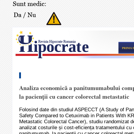
Analiza economică a panitumumabului comp
la pacienții cu cancer colorectal metastatic
Folosind date din studiul ASPECCT (A Study of Pa
Safety Compared to Cetuximab in Patients With K
Metastatic Colorectal Cancer), studiu randomizat de 
analizat costurile și cost-eficiența tratamentului c
panitumumab, la pacienții cu cancer colorectal met