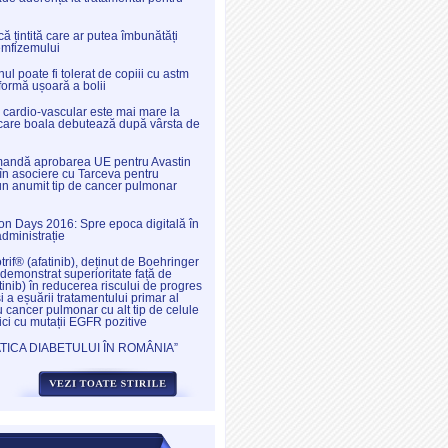
ă țintită care ar putea îmbunătăți
emfizemului
l poate fi tolerat de copiii cu astm
 formă ușoară a bolii
l cardio-vascular este mai mare la
a care boala debutează după vârsta de
ndă aprobarea UE pentru Avastin
în asociere cu Tarceva pentru
 un anumit tip de cancer pulmonar
ion Days 2016: Spre epoca digitală în
administrație
otrif® (afatinib), deținut de Boehringer
demonstrat superioritate față de
tinib) în reducerea riscului de progres
și a eșuării tratamentului primar al
u cancer pulmonar cu alt tip de celule
ici cu mutații EGFR pozitive
ICA DIABETULUI ÎN ROMÂNIA”