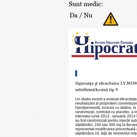
Siguranța și eficacitatea LY3015
subtilizină/kexină tip 9
Un studiu recent a evaluat eficacitate
neutralizant al proprotein convertazei
hipolipemiantă, inclusiv cu statine, l
randomizat, controlat cu placebo, a in
intervalul iunie 2013 - ianuarie 2014
au fost randomizați pentru injecții s
săptămâni, 100 sau 300 mg la fiecare 
reprezentat modificarea procentuală a 
săptămâna 16, față de momentul iniți