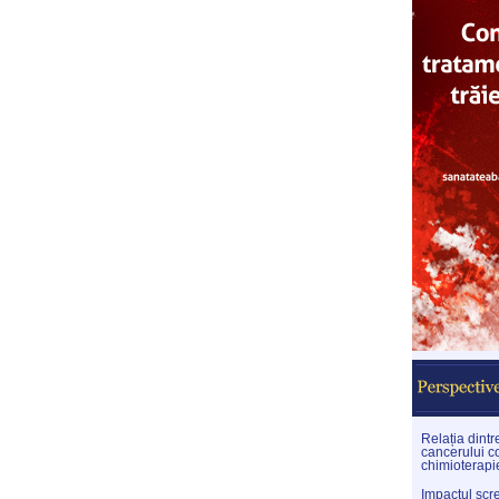
Relația dint
cancerului co
chimioterapi
Impactul scr