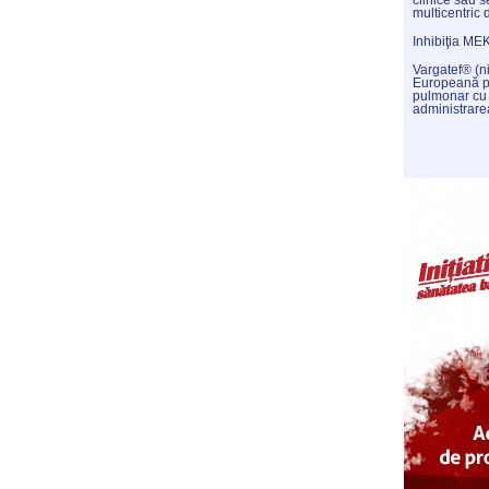
clinice sau s
multicentric 
Inhibiţia ME
Vargatef® (n
Europeană pe
pulmonar cu
administrare