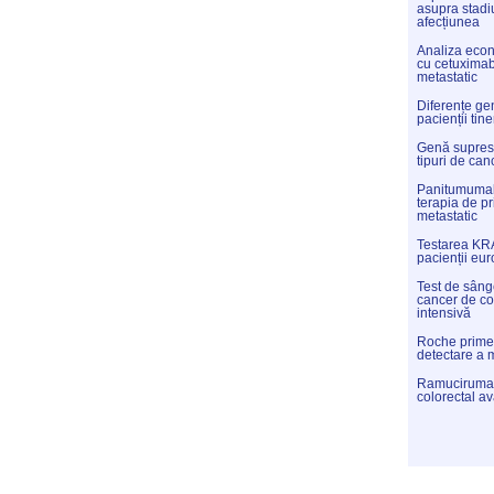
asupra stadiu
afecțiunea
Analiza eco
cu cetuximab 
metastatic
Diferențe gen
pacienții tine
Genă supres
tipuri de can
Panitumumab
terapia de pr
metastatic
Testarea KRA
pacienții eur
Test de sânge
cancer de co
intensivă
Roche primeș
detectare a 
Ramucirumab,
colorectal a