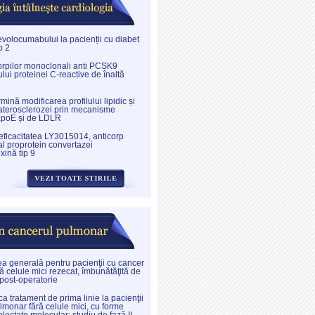
evolocumabului la pacienții cu diabet
p 2
corpilor monoclonali anti PCSK9
lui proteinei C-reactive de înaltă
nă modificarea profilului lipidic și
aterosclerozei prin mecanisme
apoE și de LDLR
 eficacitatea LY3015014, anticorp
l proprotein convertazei
xină tip 9
ea generală pentru pacienţii cu cancer
ă celule mici rezecat, îmbunătăţită de
 post-operatorie
a tratament de prima linie la pacienţii
lmonar fără celule mici, cu forme