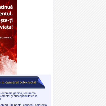
re expresia genică, recurența
lorectal și susceptibilitatea la
e
eening-ului pentru cancerul colorectal