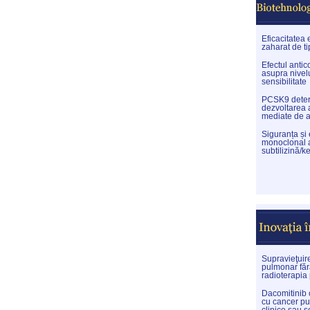
Eficacitatea 
zaharat de ti
Efectul anti
asupra nivelu
sensibilitate
PCSK9 determi
dezvoltarea 
mediate de 
Siguranța și
monoclonal a
subtilizină/ke
Supravieţuir
pulmonar făr
radioterapia
Dacomitinib c
cu cancer pu