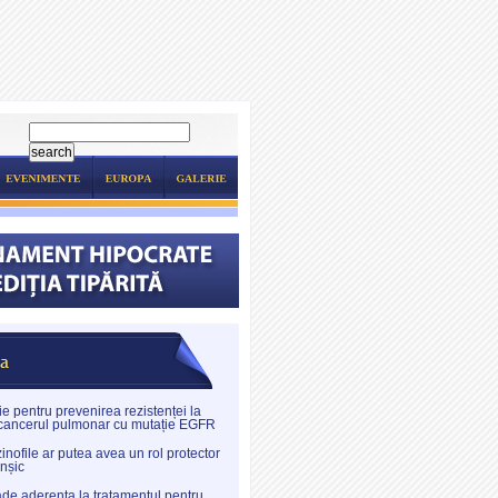
e pentru prevenirea rezistenței la
 cancerul pulmonar cu mutație EGFR
inofile ar putea avea un rol protector
onșic
de aderența la tratamentul pentru