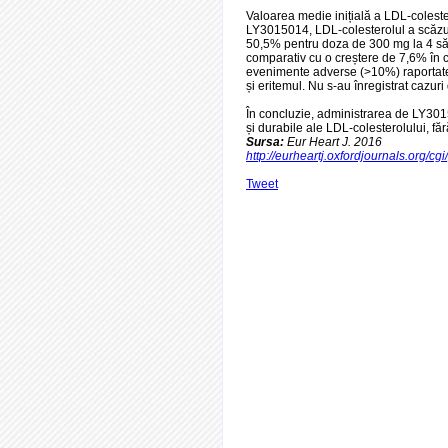
Valoarea medie inițială a LDL-coleste
LY3015014, LDL-colesterolul a scăzu
50,5% pentru doza de 300 mg la 4 să
comparativ cu o creștere de 7,6% în c
evenimente adverse (>10%) raportate p
și eritemul. Nu s-au înregistrat caz
În concluzie, administrarea de LY301
și durabile ale LDL-colesterolului, fă
Sursa:
Eur Heart J. 2016
http://eurheartj.oxfordjournals.org
Tweet