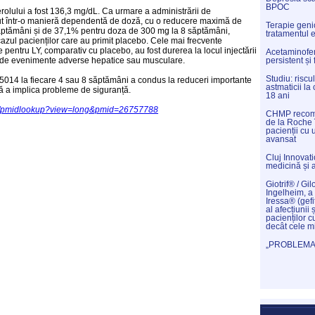
BPOC
rolului a fost 136,3 mg/dL. Ca urmare a administrării de
t într-o manieră dependentă de doză, cu o reducere maximă de
Terapie genic
ptămâni și de 37,1% pentru doza de 300 mg la 8 săptămâni,
tratamentul 
azul pacienților care au primit placebo. Cele mai frecvente
entru LY, comparativ cu placebo, au fost durerea la locul injectării
Acetaminofenu
uri de evenimente adverse hepatice sau musculare.
persistent și
Studiu: riscu
5014 la fiecare 4 sau 8 săptămâni a condus la reduceri importante
astmaticii l
ră a implica probleme de siguranță.
18 ani
/cgi/pmidlookup?view=long&pmid=26757788
CHMP recoma
de la Roche 
pacienții cu
avansat
Cluj Innovat
medicină și 
Giotrif® / Gil
Ingelheim, a 
Iressa® (gefi
al afecțiunii 
pacienților c
decât cele m
„PROBLEMAT