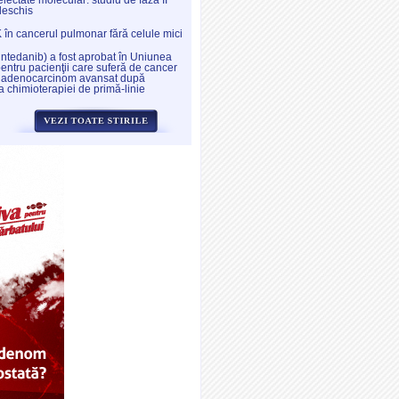
electate molecular: studiu de fază II
deschis
K în cancerul pulmonar fără celule mici
intedanib) a fost aprobat în Uniunea
ntru pacienţii care suferă de cancer
 adenocarcinom avansat după
a chimioterapiei de primă-linie