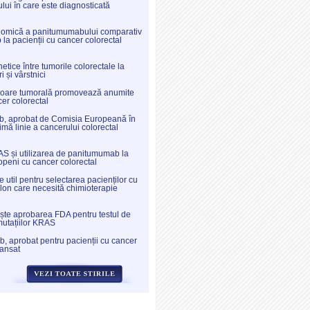
lui în care este diagnosticată
nomică a panitumumabului comparativ
la pacienții cu cancer colorectal
etice între tumorile colorectale la
ri și vârstnici
oare tumorală promovează anumite
cer colorectal
, aprobat de Comisia Europeană în
imă linie a cancerului colorectal
S și utilizarea de panitumumab la
openi cu cancer colorectal
 util pentru selectarea pacienților cu
lon care necesită chimioterapie
te aprobarea FDA pentru testul de
mutațiilor KRAS
 aprobat pentru pacienții cu cancer
vansat