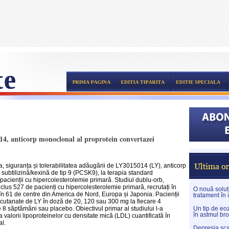
014, anticorp monoclonal al proprotein convertazei
a, siguranța și tolerabilitatea adăugării de LY3015014 (LY), anticorp
 subtilizină/kexină de tip 9 (PCSK9), la terapia standard
a pacienții cu hipercolesterolemie primară. Studiul dublu-orb,
clus 527 de pacienți cu hipercolesterolemie primară, recrutați în
O nouă soluți
 în 61 de centre din America de Nord, Europa și Japonia. Pacienții
tratament în
ubcutanate de LY în doză de 20, 120 sau 300 mg la fiecare 4
8 săptămâni sau placebo. Obiectivul primar al studiului l-a
Un tip de eoz
în astmul br
valorii lipoproteinelor cu densitate mică (LDL) cuantificată în
al.
Depresia sca