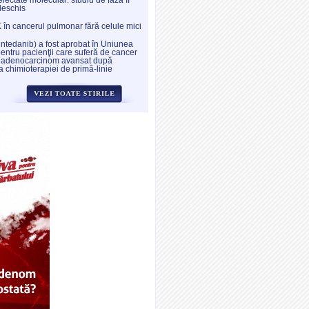
electate molecular: studiu de fază II
deschis
K în cancerul pulmonar fără celule mici
intedanib) a fost aprobat în Uniunea
ntru pacienţii care suferă de cancer
 adenocarcinom avansat după
a chimioterapiei de primă-linie