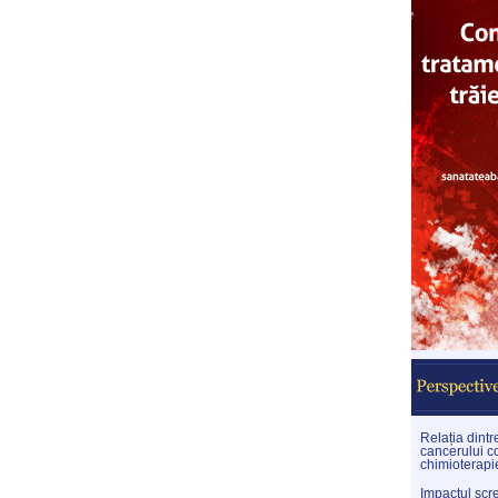
Relația dint
cancerului co
chimioterapi
Impactul scr