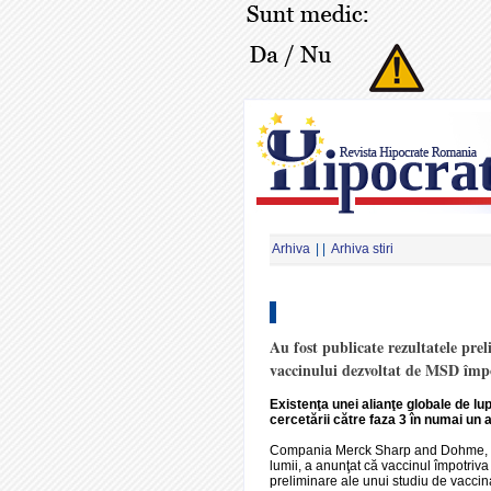
Arhiva
| |
Arhiva stiri
Au fost publicate rezultatele prel
vaccinului dezvoltat de MSD împo
Existenţa unei alianţe globale de l
cercetării către faza 3 în numai un a
Compania Merck Sharp and Dohme, cun
lumii, a anunţat că vaccinul împotriv
preliminare ale unui studiu de vaccina