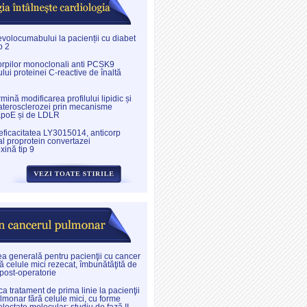
evolocumabului la pacienții cu diabet
p 2
corpilor monoclonali anti PCSK9
lui proteinei C-reactive de înaltă
nă modificarea profilului lipidic și
aterosclerozei prin mecanisme
apoE și de LDLR
 eficacitatea LY3015014, anticorp
l proprotein convertazei
xină tip 9
ea generală pentru pacienţii cu cancer
ă celule mici rezecat, îmbunătăţită de
 post-operatorie
a tratament de prima linie la pacienţii
lmonar fără celule mici, cu forme