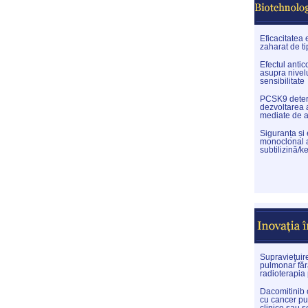
Eficacitatea 
zaharat de ti
Efectul anti
asupra nivelu
sensibilitate
PCSK9 determi
dezvoltarea 
mediate de 
Siguranța și
monoclonal a
subtilizină/ke
Supravieţuir
pulmonar făr
radioterapia
Dacomitinib c
cu cancer pu