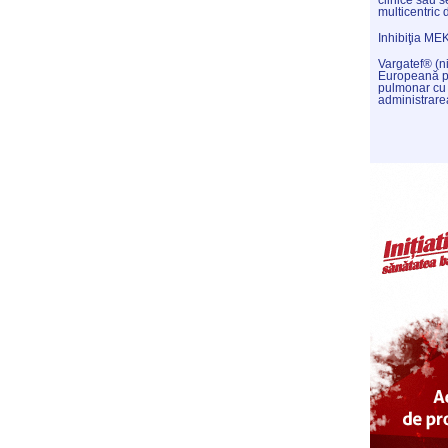
clinice sau s
multicentric 
Inhibiţia ME
Vargatef® (n
Europeană pe
pulmonar cu
administrare