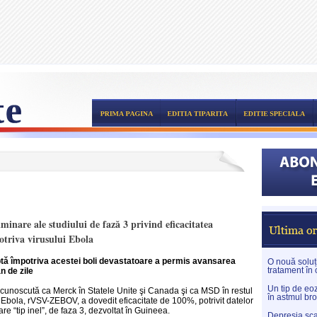
iminare ale studiului de fază 3 privind eficacitatea
triva virusului Ebola
uptă împotriva acestei boli devastatoare a permis avansarea
O nouă soluți
tratament în
n de zile
Un tip de eoz
oscută ca Merck în Statele Unite şi Canada şi ca MSD în restul
în astmul br
a Ebola, rVSV-ZEBOV, a dovedit eficacitate de 100%, potrivit datelor
re “tip inel”, de faza 3, dezvoltat în Guineea.
Depresia sca