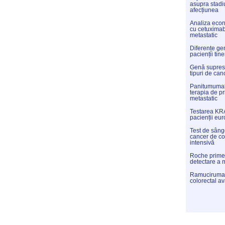
asupra stadiu
afecțiunea
Analiza eco
cu cetuximab 
metastatic
Diferențe gen
pacienții tine
Genă supres
tipuri de can
Panitumumab
terapia de pr
metastatic
Testarea KRA
pacienții eur
Test de sânge
cancer de co
intensivă
Roche primeș
detectare a 
Ramucirumab,
colorectal a