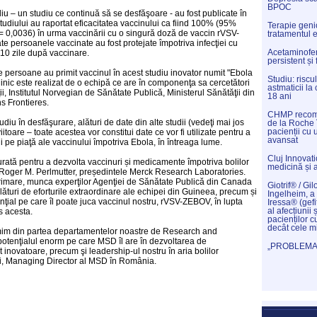
BPOC
iu – un studiu ce continuă să se desfăşoare - au fost publicate în
tudiului au raportat eficacitatea vaccinului ca fiind 100% (95%
Terapie genic
 = 0,0036) în urma vaccinării cu o singură doză de vaccin rVSV-
tratamentul 
ate persoanele vaccinate au fost protejate împotriva infecţiei cu
Acetaminofenu
 10 zile după vaccinare.
persistent și
 persoane au primit vaccinul în acest studiu inovator numit "Ebola
Studiu: riscu
 clinic este realizat de o echipă ce are în componenţa sa cercetători
astmaticii l
, Institutul Norvegian de Sănătate Publică, Ministerul Sănătăţii din
18 ani
s Frontieres.
CHMP recoma
diu în desfăşurare, alături de date din alte studii (vedeţi mai jos
de la Roche 
pacienții cu
iitoare – toate acestea vor constitui date ce vor fi utilizate pentru a
avansat
ii pe piaţă ale vaccinului împotriva Ebola, în întreaga lume.
Cluj Innovat
tă pentru a dezvolta vaccinuri și medicamente împotriva bolilor
medicină și 
. Roger M. Perlmutter, președintele Merck Research Laboratories.
rimare, munca experţilor Agenţiei de Sănătate Publică din Canada
Giotrif® / Gil
ături de eforturile extraordinare ale echipei din Guineea, precum și
Ingelheim, a 
enţial pe care îl poate juca vaccinul nostru, rVSV-ZEBOV, în lupta
Iressa® (gefi
al afecțiunii 
s acesta.
pacienților c
decât cele m
imim din partea departamentelor noastre de Research and
otenţialul enorm pe care MSD îl are în dezvoltarea de
„PROBLEMAT
inovatoare, precum şi leadership-ul nostru în aria bolilor
ni, Managing Director al MSD în România.