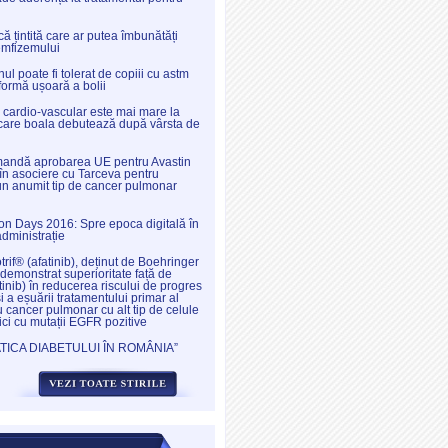
ă țintită care ar putea îmbunătăți
emfizemului
l poate fi tolerat de copiii cu astm
 formă ușoară a bolii
l cardio-vascular este mai mare la
a care boala debutează după vârsta de
ndă aprobarea UE pentru Avastin
în asociere cu Tarceva pentru
 un anumit tip de cancer pulmonar
ion Days 2016: Spre epoca digitală în
administrație
otrif® (afatinib), deținut de Boehringer
demonstrat superioritate față de
tinib) în reducerea riscului de progres
și a eșuării tratamentului primar al
u cancer pulmonar cu alt tip de celule
ici cu mutații EGFR pozitive
ICA DIABETULUI ÎN ROMÂNIA”