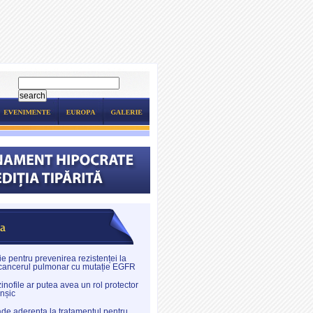
e pentru prevenirea rezistenței la
 cancerul pulmonar cu mutație EGFR
inofile ar putea avea un rol protector
onșic
de aderența la tratamentul pentru