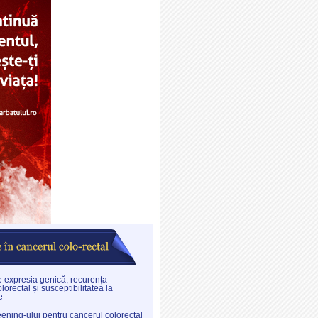
re expresia genică, recurența
lorectal și susceptibilitatea la
e
eening-ului pentru cancerul colorectal