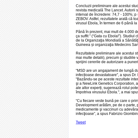
Concluzii preliminare ale acestui stud
revista medicală The Lancet. Autorii s
interval de încredere: 74,7 - 100%; p
ZEBOV. Astfel, rezultatele arată că to
virusul Ebola, în termen de 6 până la
Până în prezent, mai mult de 4.000 de
ça suffit " (“Gata cu Ebola!”). Studiul
de la Organizaţia Mondială a Sănătăţii
Guineea și organizaţia Medecins San
Rezultatele preliminare ale acestui stu
mai multe detalii), precum şi studiile v
sprijini cererile de autorizare a puner
“MSD are un angajament de lungă dura
infecțioase devastatoare", a spus Dr
"Bazându-se pe aceste rezultate inte
şi a NewLink Genetics Corporation, al
ale altor experți, sugerează rolul pot
împotriva virusului Ebola.", a mai spu
“Cu fiecare veste bună pe care o pr
Development arătăm, pe de o parte, p
medicamente şi vaccinuri cu adevărat 
infecţioase”, a spus Fabrizio Giombi
Tweet