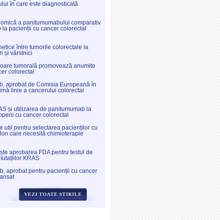
lui în care este diagnosticată
nomică a panitumumabului comparativ
la pacienții cu cancer colorectal
etice între tumorile colorectale la
ri și vârstnici
oare tumorală promovează anumite
cer colorectal
, aprobat de Comisia Europeană în
imă linie a cancerului colorectal
S și utilizarea de panitumumab la
openi cu cancer colorectal
 util pentru selectarea pacienților cu
lon care necesită chimioterapie
te aprobarea FDA pentru testul de
mutațiilor KRAS
 aprobat pentru pacienții cu cancer
vansat