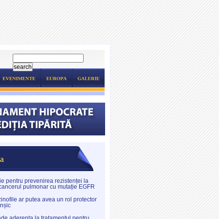
e pentru prevenirea rezistenței la
 cancerul pulmonar cu mutație EGFR
inofile ar putea avea un rol protector
onșic
de aderența la tratamentul pentru