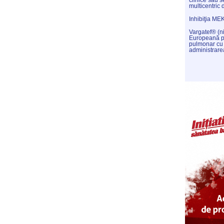
clinice sau s
multicentric 
Inhibiţia ME
Vargatef® (n
Europeană pe
pulmonar cu
administrare