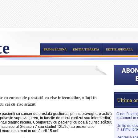
r cu cancer de prostată cu risc intermediar, aflați în
u cei cu risc scăzut
e pacienți cu cancer de prostată gestionați prin supraveghere activă
O nouă soluți
tratament în
privește supraviețuirea, în funcție de riscul (scăzut sau intermediar)
ntul diagnosticului. Comparativ cu pacienții cu boală cu risc scăzut,
Un tip de eoz
l sau scorul Gleason 7 sau stadiul T2b/2c) au prezentat o
în astmul br
i mare de a muri în următorii 15 ani.
Depresia sca