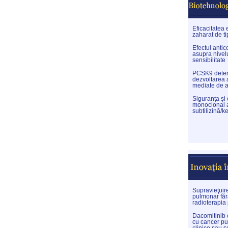
Eficacitatea 
zaharat de ti
Efectul anti
asupra nivelu
sensibilitate
PCSK9 determi
dezvoltarea 
mediate de 
Siguranța și
monoclonal a
subtilizină/ke
Supravieţuir
pulmonar făr
radioterapia
Dacomitinib c
cu cancer pu