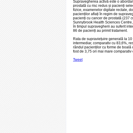
Supravegherea activă este o abordare
prostată cu risc redus și pacienți sele
fizice, examenelor digitale rectale, d
pacienților aflați în regim de suprave
pacienți cu cancer de prostată (237 cu 
Sunnybrook Health Sciences Centre, C
în timpul supravegherii au suferit inte
86 de pacienți au primit tratament.
Rata de supraviețuire generală la 10 a
intermediar, comparativ cu 83,6%, resp
rândul pacienților cu forme de boală 
fost de 3,75 ori mai mare comparativ c
Tweet