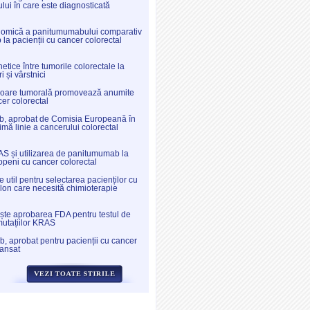
lui în care este diagnosticată
nomică a panitumumabului comparativ
la pacienții cu cancer colorectal
etice între tumorile colorectale la
ri și vârstnici
oare tumorală promovează anumite
cer colorectal
, aprobat de Comisia Europeană în
imă linie a cancerului colorectal
S și utilizarea de panitumumab la
openi cu cancer colorectal
 util pentru selectarea pacienților cu
lon care necesită chimioterapie
te aprobarea FDA pentru testul de
mutațiilor KRAS
 aprobat pentru pacienții cu cancer
vansat