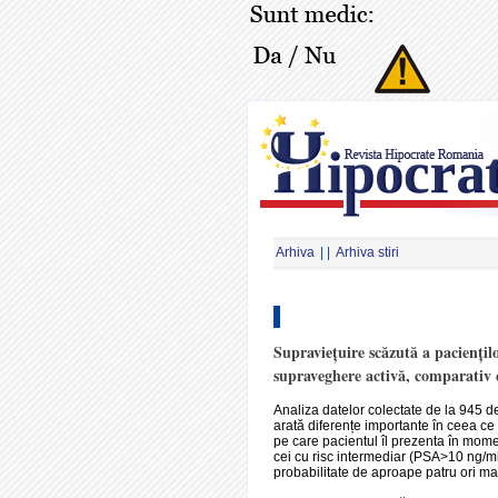
Arhiva
| |
Arhiva stiri
Supraviețuire scăzută a paciențilo
supraveghere activă, comparativ c
Analiza datelor colectate de la 945 d
arată diferențe importante în ceea ce 
pe care pacientul îl prezenta în mome
cei cu risc intermediar (PSA>10 ng/m
probabilitate de aproape patru ori ma