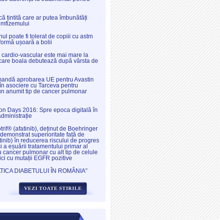
ă țintită care ar putea îmbunătăți
emfizemului
l poate fi tolerat de copiii cu astm
 formă ușoară a bolii
l cardio-vascular este mai mare la
a care boala debutează după vârsta de
ndă aprobarea UE pentru Avastin
în asociere cu Tarceva pentru
 un anumit tip de cancer pulmonar
ion Days 2016: Spre epoca digitală în
administrație
otrif® (afatinib), deținut de Boehringer
demonstrat superioritate față de
tinib) în reducerea riscului de progres
și a eșuării tratamentului primar al
u cancer pulmonar cu alt tip de celule
ici cu mutații EGFR pozitive
ICA DIABETULUI ÎN ROMÂNIA”