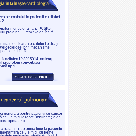
evolocumabului la pacienții cu diabet
p 2
corpilor monoclonali anti PCSK9
lui proteinei C-reactive de înaltă
nă modificarea profilului lipidic și
aterosclerozei prin mecanisme
apoE și de LDLR
 eficacitatea LY3015014, anticorp
l proprotein convertazei
xină tip 9
ea generală pentru pacienţii cu cancer
ă celule mici rezecat, îmbunătăţită de
 post-operatorie
a tratament de prima linie la pacienţii
lmonar fără celule mici, cu forme