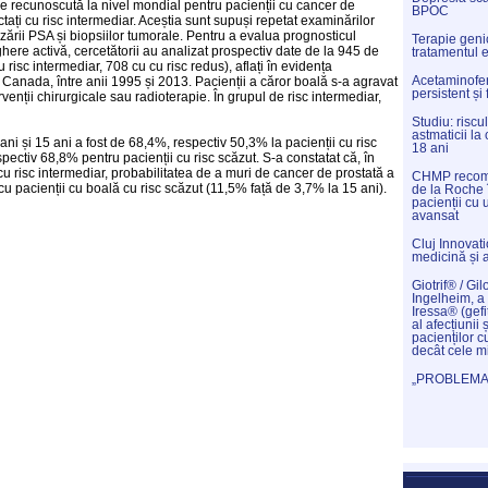
 recunoscută la nivel mondial pentru pacienții cu cancer de
BPOC
ctați cu risc intermediar. Aceștia sunt supuși repetat examinărilor
ozării PSA și biopsiilor tumorale. Pentru a evalua prognosticul
Terapie genic
ghere activă, cercetătorii au analizat prospectiv date de la 945 de
tratamentul 
risc intermediar, 708 cu cu risc redus), aflați în evidența
Acetaminofenu
anada, între anii 1995 și 2013. Pacienții a căror boală s-a agravat
persistent și
rvenții chirurgicale sau radioterapie. În grupul de risc intermediar,
Studiu: riscu
astmaticii l
ni și 15 ani a fost de 68,4%, respectiv 50,3% la pacienții cu risc
18 ani
ectiv 68,8% pentru pacienții cu risc scăzut. S-a constatat că, în
cu risc intermediar, probabilitatea de a muri de cancer de prostată a
CHMP recoma
u pacienții cu boală cu risc scăzut (11,5% față de 3,7% la 15 ani).
de la Roche 
pacienții cu
avansat
Cluj Innovat
medicină și 
Giotrif® / Gil
Ingelheim, a 
Iressa® (gefi
al afecțiunii 
pacienților c
decât cele m
„PROBLEMAT