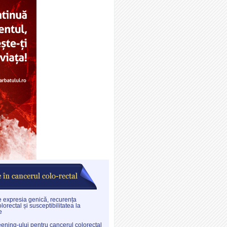
re expresia genică, recurența
lorectal și susceptibilitatea la
e
eening-ului pentru cancerul colorectal