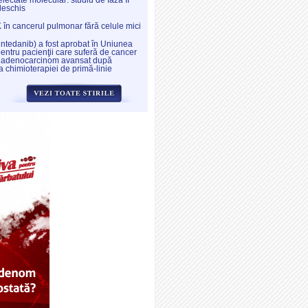
electate molecular: studiu de fază II
deschis
K în cancerul pulmonar fără celule mici
intedanib) a fost aprobat în Uniunea
ntru pacienţii care suferă de cancer
 adenocarcinom avansat după
a chimioterapiei de primă-linie