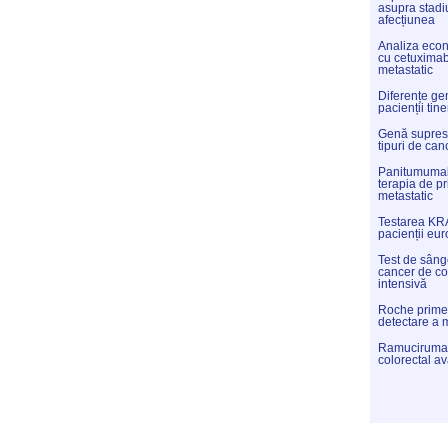
asupra stadiu
afecțiunea
Analiza eco
cu cetuximab 
metastatic
Diferențe gen
pacienții tine
Genă supres
tipuri de can
Panitumumab
terapia de pr
metastatic
Testarea KRA
pacienții eur
Test de sânge
cancer de co
intensivă
Roche primeș
detectare a 
Ramucirumab,
colorectal a