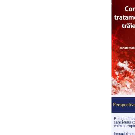
Relația dint
cancerului co
chimioterapi
Impactul scr