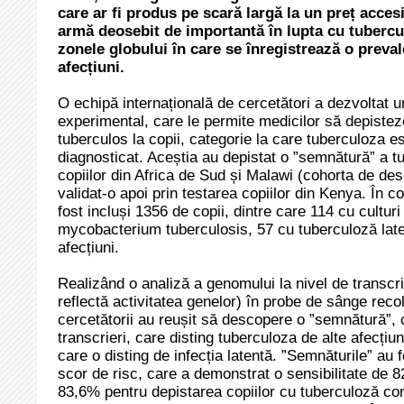
care ar fi produs pe scară largă la un preț acces
armă deosebit de importantă în lupta cu tubercu
zonele globului în care se înregistrează o preval
afecțiuni.
O echipă internațională de cercetători a dezvoltat u
experimental, care le permite medicilor să depisteze
tuberculos la copii, categorie la care tuberculoza est
diagnosticat. Aceștia au depistat o ”semnătură” a t
copiilor din Africa de Sud și Malawi (cohorta de des
validat-o apoi prin testarea copiilor din Kenya. În 
fost incluși 1356 de copii, dintre care 114 cu culturi
mycobacterium tuberculosis, 57 cu tuberculoză late
afecțiuni.
Realizând o analiză a genomului la nivel de transcri
reflectă activitatea genelor) în probe de sânge recol
cercetătorii au reușit să descopere o ”semnătură”,
transcrieri, care disting tuberculoza de alte afecțiun
care o disting de infecția latentă. ”Semnăturile” au 
scor de risc, care a demonstrat o sensibilitate de 8
83,6% pentru depistarea copiilor cu tuberculoză conf