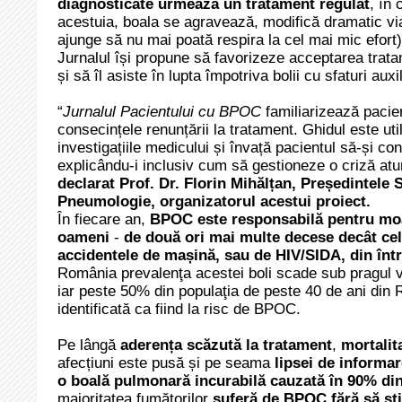
diagnosticate urmează un tratament regulat
, în 
acestuia, boala se agravează, modifică dramatic via
ajunge să nu mai poată respira la cel mai mic efort) 
Jurnalul își propune să favorizeze acceptarea trata
și să îl asiste în lupta împotriva bolii cu sfaturi auxi
“
Jurnalul Pacientului cu BPOC
familiarizează pacient
consecințele renunțării la tratament. Ghidul este util
investigațiile medicului și învață pacientul să-și co
explicându-i inclusiv cum să gestioneze o criză atu
declarat Prof. Dr. Florin Mihălțan, Președintele
Pneumologie, organizatorul acestui proiect.
În fiecare an,
BPOC este responsabilă pentru moa
oameni
-
de două ori mai multe decese decât ce
accidentele de mașină, sau de HIV/SIDA,
din înt
România prevalenţa acestei boli scade sub pragul v
iar peste 50% din populaţia de peste 40 de ani din 
identificată ca fiind la risc de BPOC.
Pe lângă
aderența scăzută la tratament
,
mortalit
afecțiuni este pusă și pe seama
lipsei de informa
o boală pulmonară incurabilă cauzată în 90% di
majoritatea fumătorilor
suferă de BPOC fără să șt