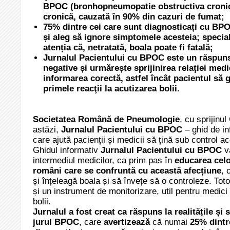
BPOC (bronhopneumopatie obstructiva croni
cronică, cauzată în 90% din cazuri de fumat
;
75% dintre cei care sunt diagnosticați cu BP
și aleg să ignore simptomele acesteia; specia
atenția că, netratată, boala poate
fi fatală
;
Jurnalul Pacientului cu BPOC este un răspuns p
negative și urmărește sprijinirea relaţiei medi
informarea corectă, astfel încât pacientul să 
primele reacţii la acutizarea bolii.
Societatea Română de Pneumologie
, cu sprijinu
astăzi,
Jurnalul Pacientului cu BPOC
– ghid de in
care ajută pacienții și medicii să țină sub control a
Ghidul informativ
Jurnalul Pacientului cu BPOC
va
intermediul medicilor, ca prim pas în
educarea cel
români care se confruntă cu această afecțiune
, 
și înțeleagă boala și să învețe să o controleze. Toto
și un instrument de monitorizare, util pentru medici 
bolii.
Jurnalul a fost creat ca răspuns la realitățile și s
jurul BPOC
, care
avertizează
că
numai
25% dintr