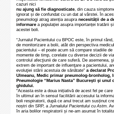
cazuri nici
nu ajung să fie diagnosticate
, din cauza simptom
ignorat și de confundat cu un dat al vârstei. În acest
pneumologi atrag atenția asupra
necesității de a d
informare
a populației asupra importanței tratării și
acestei boli.
“Jurnalul Pacientului cu BPOC este, în primul rând,
de monitorizare a bolii, atât din perspectiva medicul
pacientului – el poate acum să compare stadiile de b
momente de timp, corelate cu diverse decizii de via
controlul afecţiunii de care suferă. De asemenea, şi
extrem de important de influenţare a pacientului, are
evoluţiei stării acestuia de sănătate”
a declarat Pr
Ulmeanu, Medic primar pneumolog-bronholog, In
Pneumologie “Marius Nasta” Bucureşti şi unul di
ghidului.
“Aceasta este a doua inițiativă de acest fel pe ca
în ultimul an în sensul facilitării accesului la inform
boli respiratorii, după ce anul trecut am susținut cr
noștri din SRP, a
Jurnalului Pacientului cu Astm
. A
în aria bolilor respiratorii și ne-am asumat în totali