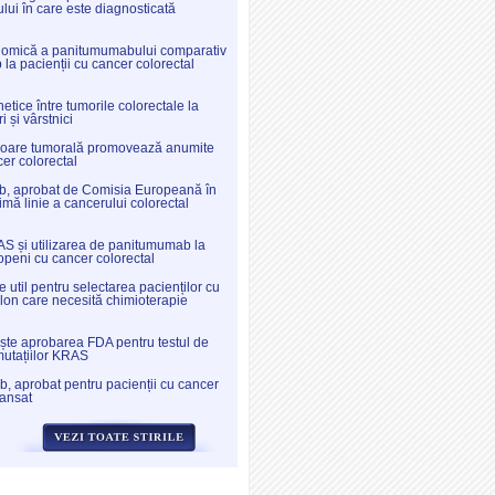
lui în care este diagnosticată
nomică a panitumumabului comparativ
la pacienții cu cancer colorectal
etice între tumorile colorectale la
ri și vârstnici
oare tumorală promovează anumite
cer colorectal
, aprobat de Comisia Europeană în
imă linie a cancerului colorectal
S și utilizarea de panitumumab la
openi cu cancer colorectal
 util pentru selectarea pacienților cu
lon care necesită chimioterapie
te aprobarea FDA pentru testul de
mutațiilor KRAS
 aprobat pentru pacienții cu cancer
vansat