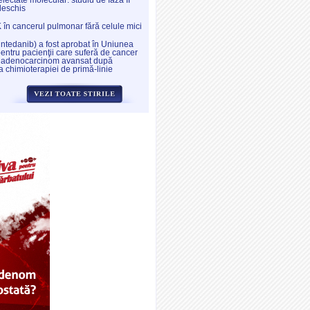
electate molecular: studiu de fază II
deschis
K în cancerul pulmonar fără celule mici
intedanib) a fost aprobat în Uniunea
ntru pacienţii care suferă de cancer
 adenocarcinom avansat după
a chimioterapiei de primă-linie