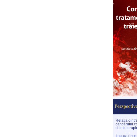
Relația dint
cancerului co
chimioterapi
Impactul scr