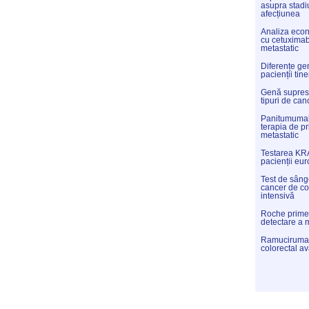
asupra stadiu
afecțiunea
Analiza eco
cu cetuximab 
metastatic
Diferențe gen
pacienții tine
Genă supres
tipuri de can
Panitumumab
terapia de pr
metastatic
Testarea KRA
pacienții eur
Test de sânge
cancer de co
intensivă
Roche primeș
detectare a 
Ramucirumab,
colorectal a