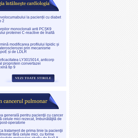
evolocumabului la pacienții cu diabet
p 2
corpilor monoclonali anti PCSK9
lui proteinei C-reactive de înaltă
nă modificarea profilului lipidic și
aterosclerozei prin mecanisme
apoE și de LDLR
 eficacitatea LY3015014, anticorp
l proprotein convertazei
xină tip 9
ea generală pentru pacienţii cu cancer
ă celule mici rezecat, îmbunătăţită de
 post-operatorie
a tratament de prima linie la pacienţii
lmonar fără celule mici, cu forme