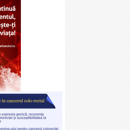
re expresia genică, recurența
lorectal și susceptibilitatea la
e
eening-ului pentru cancerul colorectal