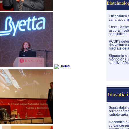
Eficacitatea 
zaharat de ti
Efectul anti
asupra nivelu
sensibilitate
PCSK9 determi
dezvoltarea 
mediate de 
Siguranța și
monoclonal a
subtilizină/ke
Supravieţuir
pulmonar făr
radioterapia
Dacomitinib c
cu cancer pu