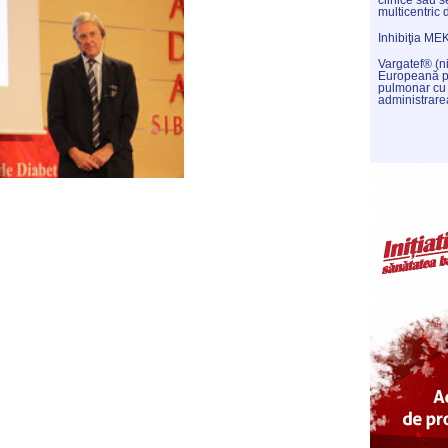
clinice sau s
multicentric 
Inhibiţia ME
Vargatef® (n
Europeană pe
pulmonar cu
administrare