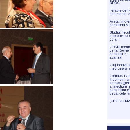
BPOC
Terapie genic
tratamentul 
Acetaminofenu
persistent și
Studiu: riscu
astmaticii l
18 ani
CHMP recoma
de la Roche 
pacienții cu
avansat
Cluj Innovat
medicină și 
Giotrif® / Gil
Ingelheim, a 
Iressa® (gefi
al afecțiunii 
pacienților c
decât cele m
„PROBLEMAT