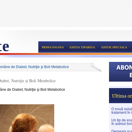
omâne de Diabet, Nutriţie şi Boli Metabolice
abet, Nutriţie şi Boli Metabolice
ne de Diabet, Nutriţie şi Boli Metabolice
O nouă soluți
tratament în
Un tip de eoz
în astmul br
Depresia sca