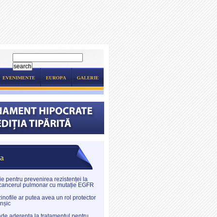
e pentru prevenirea rezistenței la
 cancerul pulmonar cu mutație EGFR
inofile ar putea avea un rol protector
onșic
de aderența la tratamentul pentru