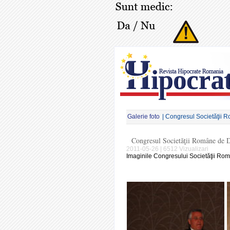
Galerie foto
| Congresul Societăţii R
Congresul Societăţii Române de Di
2011-05-26 | 6512 Vizualizari
Imaginile Congresului Societăţii Româ