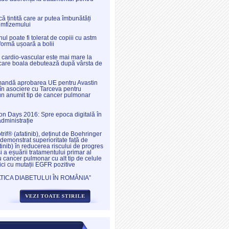
ă țintită care ar putea îmbunătăți
emfizemului
l poate fi tolerat de copiii cu astm
 formă ușoară a bolii
l cardio-vascular este mai mare la
a care boala debutează după vârsta de
ndă aprobarea UE pentru Avastin
în asociere cu Tarceva pentru
 un anumit tip de cancer pulmonar
ion Days 2016: Spre epoca digitală în
administrație
otrif® (afatinib), deținut de Boehringer
demonstrat superioritate față de
tinib) în reducerea riscului de progres
și a eșuării tratamentului primar al
u cancer pulmonar cu alt tip de celule
ici cu mutații EGFR pozitive
ICA DIABETULUI ÎN ROMÂNIA”